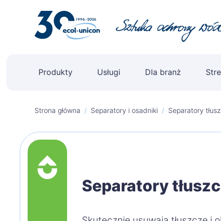
Produkty
Usługi
Dla branż
Stre
Strona główna
/
Separatory i osadniki
/
Separatory tłus
Skip
to
content
Separatory tłusz
Skutecznie usuwają tłuszcze i o