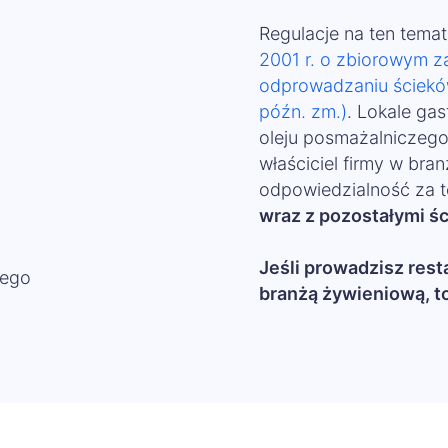
Regulacje na ten tema
2001 r. o zbiorowym z
odprowadzaniu ścieków
późn. zm.)
. Lokale ga
oleju posmażalniczego
właściciel firmy w bra
odpowiedzialność za 
wraz z pozostałymi śc
Jeśli prowadzisz rest
zego
branżą żywieniową, to