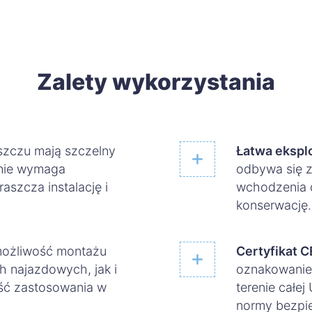
Zalety wykorzystania
uszczu mają szczelny
Łatwa ekspl
 nie wymaga
odbywa się z
szcza instalację i
wchodzenia d
konserwację.
ożliwość montażu
Certyfikat C
 najazdowych, jak i
oznakowanie 
ość zastosowania w
terenie całej
normy bezpi