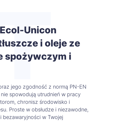
T
 Ecol-Unicon
łuszcze i oleje ze
e spożywczym i
 oraz jego zgodność z normą PN-EN
 nie spowodują utrudnień w pracy
atorom, chronisz środowisko i
su. Proste w obsłudze i niezawodne,
 i bezawaryjności w Twojej