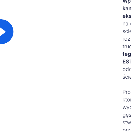
Wp
kan
eks
na 
ści
roz
tru
teg
ES
odd
ści
Pro
któ
wyd
gęs
stw
prz