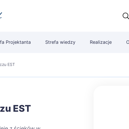
fa Projektanta
Strefa wiedzy
Realizacje
O
zczu EST
czu EST
leje z ścieków w