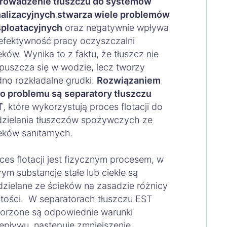
rowadzenie tłuszczu do systemów
alizacyjnych stwarza wiele problemów
ploatacyjnych
oraz negatywnie wpływa
efektywność pracy oczyszczalni
eków. Wynika to z faktu, że tłuszcz nie
puszcza się w wodzie, lecz tworzy
dno rozkładalne grudki.
Rozwiązaniem
o problemu są
separatory tłuszczu
T
, które wykorzystują proces flotacji do
zielania tłuszczów spożywczych ze
eków sanitarnych.
ces flotacji jest fizycznym procesem, w
rym substancje stałe lub ciekłe są
zielane ze ścieków na zasadzie różnicy
tości. W separatorach tłuszczu EST
orzone są odpowiednie warunki
epływu, następuje zmniejszenie