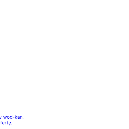
ry wod-kan.
fertę.