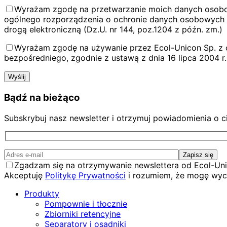
Zgoda marketingowa
Wyrażam zgodę na przetwarzanie moich danych osobowych
ogólnego rozporządzenia o ochronie danych osobowych z d
drogą elektroniczną (Dz.U. nr 144, poz.1204 z późn. zm.)
Zgoda na marketing telefoniczny
Wyrażam zgodę na używanie przez Ecol-Unicon Sp. z 
bezpośredniego, zgodnie z ustawą z dnia 16 lipca 2004 r.
Wyślij
Bądź na bieżąco
Subskrybuj nasz newsletter i otrzymuj powiadomienia o 
Adres e-mail
Zapisz się
Zgoda na newsletter
Zgadzam się na otrzymywanie newslettera od Ecol-Un
Akceptuję
Politykę Prywatności
i rozumiem, że mogę wyco
Produkty
Pompownie i tłocznie
Zbiorniki retencyjne
Separatory i osadniki