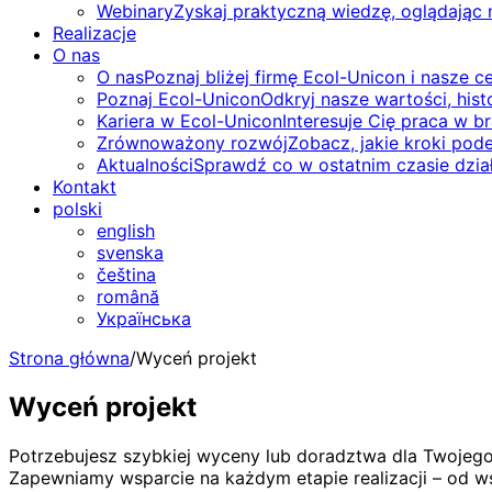
Webinary
Zyskaj praktyczną wiedzę, oglądając
Realizacje
O nas
O nas
Poznaj bliżej firmę Ecol-Unicon i nasze ce
Poznaj Ecol-Unicon
Odkryj nasze wartości, hist
Kariera w Ecol-Unicon
Interesuje Cię praca w 
Zrównoważony rozwój
Zobacz, jakie kroki pod
Aktualności
Sprawdź co w ostatnim czasie dział
Kontakt
polski
english
svenska
čeština
română
Українська
Strona główna
/
Wyceń projekt
Wyceń projekt
Potrzebujesz szybkiej wyceny lub doradztwa dla Twojego
Zapewniamy wsparcie na każdym etapie realizacji – od ws