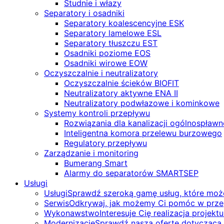
Studnie i włazy
Separatory i osadniki
Separatory koalescencyjne ESK
Separatory lamelowe ESL
Separatory tłuszczu EST
Osadniki poziome EOS
Osadniki wirowe EOW
Oczyszczalnie i neutralizatory
Oczyszczalnie ścieków BIOFIT
Neutralizatory aktywne ENA II
Neutralizatory podwłazowe i kominkowe
Systemy kontroli przepływu
Rozwiązania dla kanalizacji ogólnospławn
Inteligentna komora przelewu burzowego
Regulatory przepływu
Zarządzanie i monitoring
Bumerang Smart
Alarmy do separatorów SMARTSEP
Usługi
Usługi
Sprawdź szeroką gamę usług, które mo
Serwis
Odkrywaj, jak możemy Ci pomóc w przegl
Wykonawstwo
Interesuje Cię realizacja proje
Modernizacje
Sprawdź naszą ofertę dotyczącą 