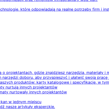
hnologie, które odpowiadają na realne potrzeby firm i inst
 o projektantach, gdzie znajdziesz narzędzia, materiały 
h narzędzi doboru, aby przyspieszyć i ułatwić swoją pracę
aszych produktów: karty katalogowe i specyfikacje, w tym
ty nurtują innych projektantów
maty nurtowały innych projektantów
kan w jednym miejscu
ź nasze artykuły eksperckie.