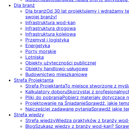
Dla branż
Dla branż
Od 30 lat projektujemy i wdrażamy tec
swojej branży!
Infrastruktura wod-kan
Infrastruktura drogowa
Infrastruktura kolejowa
Przemysł i logistyka
Energetyka
Porty morskie
Lotniska
Obiekty użyteczności publicznej
Obiekty handlowo-usługowe
Budownictwo mieszkaniowe
Strefa Projektanta
Strefa Projektanta
To miejsce stworzone z myślą
Kalkulatory doboru
Skorzystaj z profesjonalnyc
Pliki do pobrania
Pobierz materiały dotyczące n
Projektowanie na Śniadanie
Sprawdź, jakie tema
Najczęściej zadawane pytania
Sprawdź jakie te
Strefa wiedzy
Strefa wiedzy
Wiedza praktyków z branży wod-
Blog
Szukasz wiedzy z branży wod-kan? Sprawd