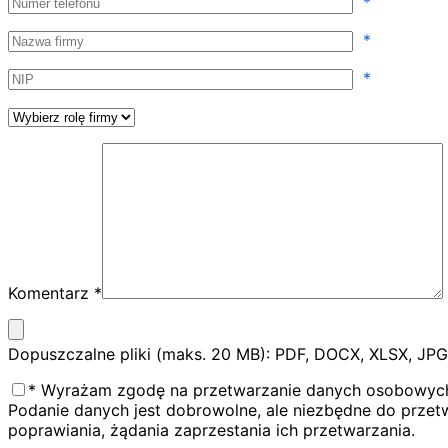
Numer telefonu
*
Nazwa firmy
*
NIP
*
Wybierz rolę firmy
Komentarz
*
Załącz plik
Dopuszczalne pliki (maks. 20 MB): PDF, DOCX, XLSX, JPG,
Zgoda na przetwarzanie danych
*
Wyrażam zgodę na przetwarzanie danych osobowych 
Podanie danych jest dobrowolne, ale niezbędne do przet
poprawiania, żądania zaprzestania ich przetwarzania.