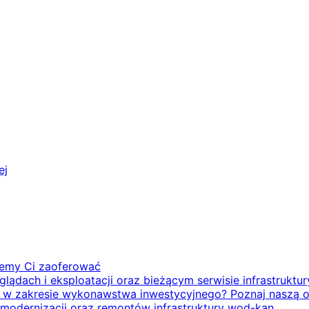
ej
żemy Ci zaoferować
ądach i eksploatacji oraz bieżącym serwisie infrastruktu
ktu w zakresie wykonawstwa inwestycyjnego? Poznaj naszą o
modernizacji oraz remontów infrastruktury wod-kan.