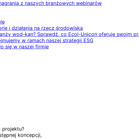
 nagrania z naszych branżowych webinarów
le
orię i działania na rzecz środowiska
branży wod-kan? Sprawdź, co Ecol-Unicon oferuje swoim 
ejmujemy w ramach naszej strategii ESG
o się w naszej firmie
 projektu?
tępnej koncepcji,