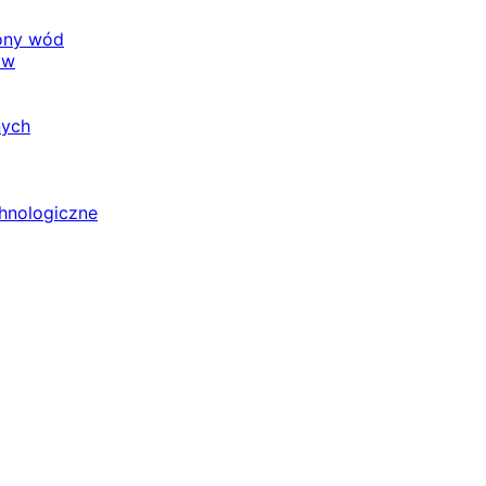
rony wód
ów
nych
chnologiczne