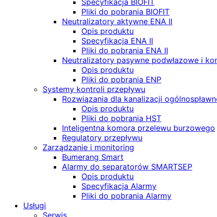
Specyfikacja BIOFIT
Pliki do pobrania BIOFIT
Neutralizatory aktywne ENA II
Opis produktu
Specyfikacja ENA II
Pliki do pobrania ENA II
Neutralizatory pasywne podwłazowe i k
Opis produktu
Pliki do pobrania ENP
Systemy kontroli przepływu
Rozwiązania dla kanalizacji ogólnospławn
Opis produktu
Pliki do pobrania HST
Inteligentna komora przelewu burzowego
Regulatory przepływu
Zarządzanie i monitoring
Bumerang Smart
Alarmy do separatorów SMARTSEP
Opis produktu
Specyfikacja Alarmy
Pliki do pobrania Alarmy
Usługi
Serwis