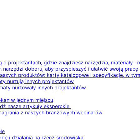
 o projektantach, gdzie znajdziesz narzędzia, materiały 
h narzędzi doboru, aby przyspieszyć i ułatwić swoją pracę
aszych produktów: karty katalogowe i specyfikacje, w tym
ty nurtują innych projektantów
maty nurtowały innych projektantów
kan w jednym miejscu
ź nasze artykuły eksperckie.
 nagrania z naszych branżowych webinarów
le
orię i działania na rzecz środowiska