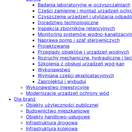
Badania laboratoryjne w oczyszczalniach
Części zamienne i montaż urządzeń och
Czyszczenie urządzeń i utylizacja odpad
Doradztwo technologiczne
Inspekcja zbiorników retencyjnych
Monitoring systemów wodno-kanalizacyj
Naprawa pomp i szaf sterowniczych
Projektowanie
Przeglądy obiektów i urządzeń wodnych
Rozruchy mechaniczne, hydrauliczne i te
Szkolenia z obsługi urządzeń wod-kan
Wykonawstwo
Wymiana części eksploatacyjnych
Zaprojektuj i wybuduj
Wykonawstwo inwestycyjne
Modernizacje urządzeń ochrony wód
Dla branż
Obiekty użyteczności publicznej
Budownictwo mieszkaniowe
Obiekty handlowo-usługowe
Infrastruktura drogowa
Infrastruktura kolejowa