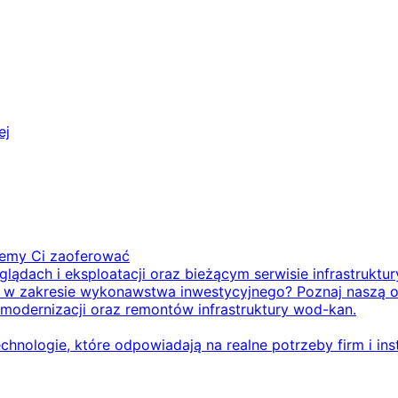
ej
żemy Ci zaoferować
ądach i eksploatacji oraz bieżącym serwisie infrastruktu
ktu w zakresie wykonawstwa inwestycyjnego? Poznaj naszą o
modernizacji oraz remontów infrastruktury wod-kan.
hnologie, które odpowiadają na realne potrzeby firm i inst