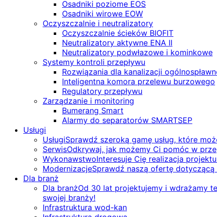
Osadniki poziome EOS
Osadniki wirowe EOW
Oczyszczalnie i neutralizatory
Oczyszczalnie ścieków BIOFIT
Neutralizatory aktywne ENA II
Neutralizatory podwłazowe i kominkowe
Systemy kontroli przepływu
Rozwiązania dla kanalizacji ogólnospławn
Inteligentna komora przelewu burzowego
Regulatory przepływu
Zarządzanie i monitoring
Bumerang Smart
Alarmy do separatorów SMARTSEP
Usługi
Usługi
Sprawdź szeroką gamę usług, które mo
Serwis
Odkrywaj, jak możemy Ci pomóc w przegl
Wykonawstwo
Interesuje Cię realizacja proje
Modernizacje
Sprawdź naszą ofertę dotyczącą 
Dla branż
Dla branż
Od 30 lat projektujemy i wdrażamy tec
swojej branży!
Infrastruktura wod-kan