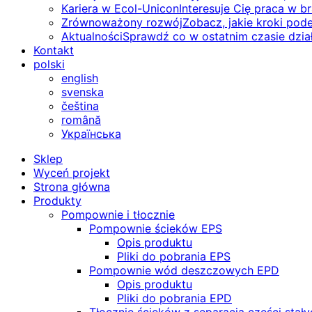
Kariera w Ecol-Unicon
Interesuje Cię praca w 
Zrównoważony rozwój
Zobacz, jakie kroki pod
Aktualności
Sprawdź co w ostatnim czasie dział
Kontakt
polski
english
svenska
čeština
română
Українська
Sklep
Wyceń projekt
Strona główna
Produkty
Pompownie i tłocznie
Pompownie ścieków EPS
Opis produktu
Pliki do pobrania EPS
Pompownie wód deszczowych EPD
Opis produktu
Pliki do pobrania EPD