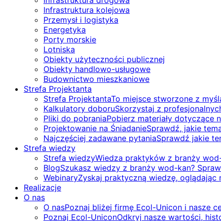
Infrastruktura drogowa
Infrastruktura kolejowa
Przemysł i logistyka
Energetyka
Porty morskie
Lotniska
Obiekty użyteczności publicznej
Obiekty handlowo-usługowe
Budownictwo mieszkaniowe
Strefa Projektanta
Strefa Projektanta
To miejsce stworzone z myślą
Kalkulatory doboru
Skorzystaj z profesjonalnyc
Pliki do pobrania
Pobierz materiały dotyczące n
Projektowanie na Śniadanie
Sprawdź, jakie tema
Najczęściej zadawane pytania
Sprawdź jakie te
Strefa wiedzy
Strefa wiedzy
Wiedza praktyków z branży wod-
Blog
Szukasz wiedzy z branży wod-kan? Sprawd
Webinary
Zyskaj praktyczną wiedzę, oglądając
Realizacje
O nas
O nas
Poznaj bliżej firmę Ecol-Unicon i nasze ce
Poznaj Ecol-Unicon
Odkryj nasze wartości, hist