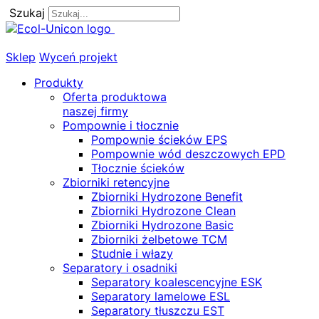
Szukaj
Skip
to
content
Sklep
Wyceń projekt
Produkty
Oferta produktowa
naszej firmy
Pompownie i tłocznie
Pompownie ścieków EPS
Pompownie wód deszczowych EPD
Tłocznie ścieków
Zbiorniki retencyjne
Zbiorniki Hydrozone Benefit
Zbiorniki Hydrozone Clean
Zbiorniki Hydrozone Basic
Zbiorniki żelbetowe TCM
Studnie i włazy
Separatory i osadniki
Separatory koalescencyjne ESK
Separatory lamelowe ESL
Separatory tłuszczu EST